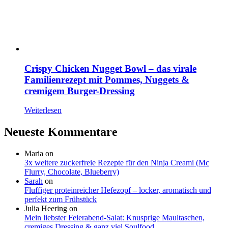
Crispy Chicken Nugget Bowl – das virale
Familienrezept mit Pommes, Nuggets &
cremigem Burger-Dressing
Weiterlesen
Neueste Kommentare
Maria
on
3x weitere zuckerfreie Rezepte für den Ninja Creami (Mc
Flurry, Chocolate, Blueberry)
Sarah
on
Fluffiger proteinreicher Hefezopf – locker, aromatisch und
perfekt zum Frühstück
Julia Heering
on
Mein liebster Feierabend-Salat: Knusprige Maultaschen,
cremiges Dressing & ganz viel Soulfood