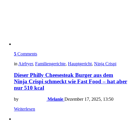
5
Comments
in
Airfryer
,
Familiengerichte
,
Hauptgericht
,
Ninja Crispi
Dieser Philly Cheesesteak Burger aus dem
Ninja Crispi schmeckt wie Fast Food – hat aber
nur 510 kcal
by
Melanie
Dezember 17, 2025, 13:50
Weiterlesen