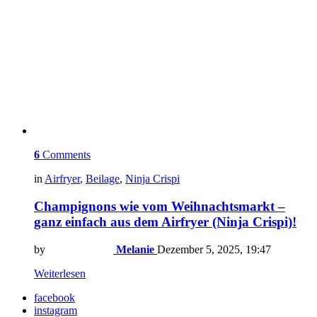
6
Comments
in
Airfryer
,
Beilage
,
Ninja Crispi
Champignons wie vom Weihnachtsmarkt –
ganz einfach aus dem Airfryer (Ninja Crispi)!
by
Melanie
Dezember 5, 2025, 19:47
Weiterlesen
facebook
instagram