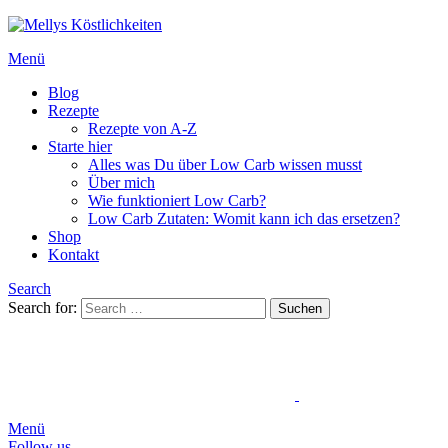
Menü
Blog
Rezepte
Rezepte von A-Z
Starte hier
Alles was Du über Low Carb wissen musst
Über mich
Wie funktioniert Low Carb?
Low Carb Zutaten: Womit kann ich das ersetzen?
Shop
Kontakt
Search
Search for:
Suchen
Menü
Follow us