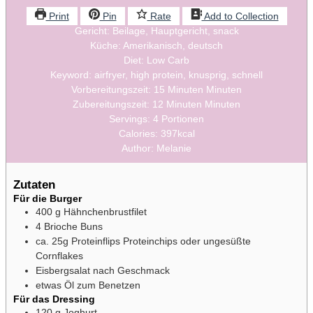
Print
Pin
Rate
Add to Collection
Gericht:
Beilage, Hauptgericht, snack
Küche:
Amerikanisch, deutsch
Diet:
Low Carb
Keyword:
airfryer, high protein, knusprig, schnell
Vorbereitungszeit:
15
Minuten
Minuten
Zubereitungszeit:
12
Minuten
Minuten
Servings:
4
Portionen
Calories:
397
kcal
Author:
Melanie
Zutaten
Für die Burger
400
g
Hähnchenbrustfilet
4
Brioche Buns
ca. 25g Proteinflips
Proteinchips oder ungesüßte
Cornflakes
Eisbergsalat nach Geschmack
etwas Öl zum Benetzen
Für das Dressing
120
g
Joghurt