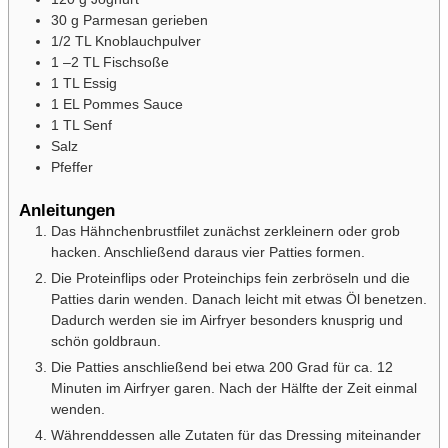
30
g
Parmesan
gerieben
1/2
TL Knoblauchpulver
1
–2 TL Fischsoße
1
TL Essig
1
EL Pommes Sauce
1
TL Senf
Salz
Pfeffer
Anleitungen
Das Hähnchenbrustfilet zunächst zerkleinern oder grob
hacken. Anschließend daraus vier Patties formen.
Die Proteinflips oder Proteinchips fein zerbröseln und die
Patties darin wenden. Danach leicht mit etwas Öl benetzen.
Dadurch werden sie im Airfryer besonders knusprig und
schön goldbraun.
Die Patties anschließend bei etwa 200 Grad für ca. 12
Minuten im Airfryer garen. Nach der Hälfte der Zeit einmal
wenden.
Währenddessen alle Zutaten für das Dressing miteinander