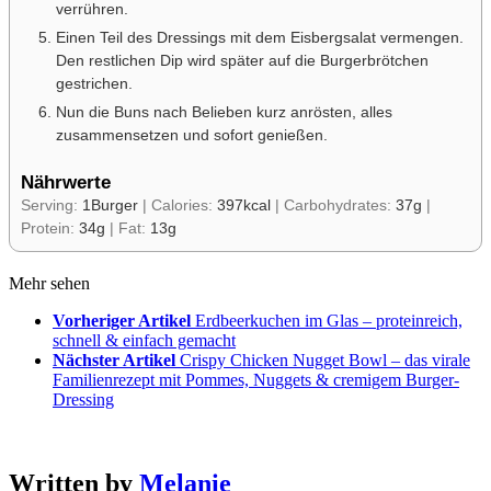
verrühren.
Einen Teil des Dressings mit dem Eisbergsalat vermengen.
Den restlichen Dip wird später auf die Burgerbrötchen
gestrichen.
Nun die Buns nach Belieben kurz anrösten, alles
zusammensetzen und sofort genießen.
Nährwerte
Serving:
1
Burger
|
Calories:
397
kcal
|
Carbohydrates:
37
g
|
Protein:
34
g
|
Fat:
13
g
Mehr sehen
Vorheriger Artikel
Erdbeerkuchen im Glas – proteinreich,
schnell & einfach gemacht
Nächster Artikel
Crispy Chicken Nugget Bowl – das virale
Familienrezept mit Pommes, Nuggets & cremigem Burger-
Dressing
Written by
Melanie