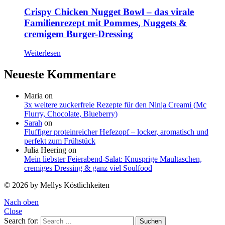
Crispy Chicken Nugget Bowl – das virale
Familienrezept mit Pommes, Nuggets &
cremigem Burger-Dressing
Weiterlesen
Neueste Kommentare
Maria
on
3x weitere zuckerfreie Rezepte für den Ninja Creami (Mc
Flurry, Chocolate, Blueberry)
Sarah
on
Fluffiger proteinreicher Hefezopf – locker, aromatisch und
perfekt zum Frühstück
Julia Heering
on
Mein liebster Feierabend-Salat: Knusprige Maultaschen,
cremiges Dressing & ganz viel Soulfood
© 2026 by Mellys Köstlichkeiten
Nach oben
Close
Search for:
Suchen