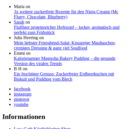
Maria
on
3x weitere zuckerfreie Rezepte für den Ninja Creami (Mc
Flurry, Chocolate, Blueberry)
Sarah
on
Fluffiger proteinreicher Hefezopf – locker, aromatisch und
perfekt zum Frühstück
Julia Heering
on
Mein liebster Feierabend-Salat: Knusprige Maultaschen,
cremiges Dressing & ganz viel Soulfood
Emmi
on
Kalorienarmer Magnolia Bakery Pudding – die gesunde
Version des viralen Trends
B H
on
Ein fruchtiger Genuss: Zuckerfreier Erdbeerkuchen mit
Biskuit und Pudding vom Blech
facebook
instagram
pinterest
youtube
Informationen
Low Carb Köstlichkeiten Shop