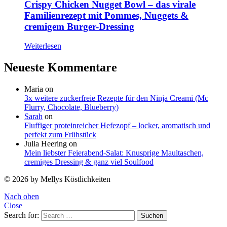
Crispy Chicken Nugget Bowl – das virale
Familienrezept mit Pommes, Nuggets &
cremigem Burger-Dressing
Weiterlesen
Neueste Kommentare
Maria
on
3x weitere zuckerfreie Rezepte für den Ninja Creami (Mc
Flurry, Chocolate, Blueberry)
Sarah
on
Fluffiger proteinreicher Hefezopf – locker, aromatisch und
perfekt zum Frühstück
Julia Heering
on
Mein liebster Feierabend-Salat: Knusprige Maultaschen,
cremiges Dressing & ganz viel Soulfood
© 2026 by Mellys Köstlichkeiten
Nach oben
Close
Search for:
Suchen