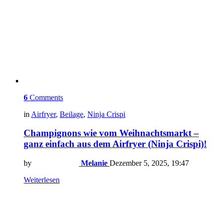
6
Comments
in
Airfryer
,
Beilage
,
Ninja Crispi
Champignons wie vom Weihnachtsmarkt –
ganz einfach aus dem Airfryer (Ninja Crispi)!
by
Melanie
Dezember 5, 2025, 19:47
Weiterlesen