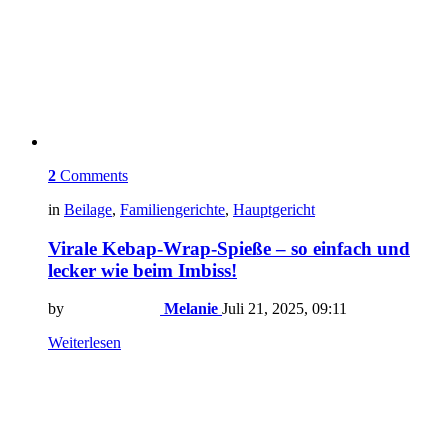
2
Comments
in
Beilage
,
Familiengerichte
,
Hauptgericht
Virale Kebap-Wrap-Spieße – so einfach und
lecker wie beim Imbiss!
by
Melanie
Juli 21, 2025, 09:11
Weiterlesen