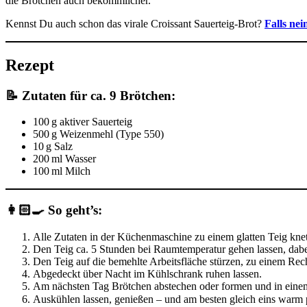
die Brötchen auch bekömmlicher.
Kennst Du auch schon das virale Croissant Sauerteig-Brot?
Falls nei
Rezept
📝 Zutaten für ca. 9 Brötchen:
100 g aktiver Sauerteig
500 g Weizenmehl (Type 550)
10 g Salz
200 ml Wasser
100 ml Milch
👩🏻‍🍳 So geht’s:
Alle Zutaten in der Küchenmaschine zu einem glatten Teig kne
Den Teig ca. 5 Stunden bei Raumtemperatur gehen lassen, dab
Den Teig auf die bemehlte Arbeitsfläche stürzen, zu einem Re
Abgedeckt über Nacht im Kühlschrank ruhen lassen.
Am nächsten Tag Brötchen abstechen oder formen und in eine
Auskühlen lassen, genießen – und am besten gleich eins warm 