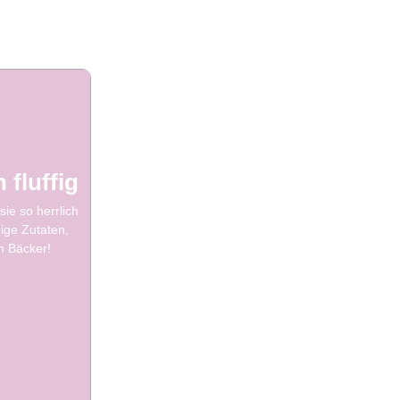
 fluffig
ie so herrlich
ige Zutaten,
m Bäcker!