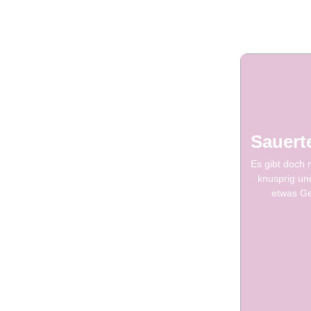
Sauerte
Es gibt doch 
knusprig un
etwas Ge