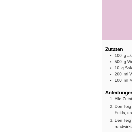
Zutaten
100
g
ak
500
g
We
10
g
Sal
200
ml
W
100
ml
M
Anleitunge
Alle Zuta
Den Teig
Folds, da
Den Teig 
rundwirk