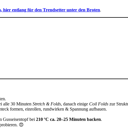
n, hier entlang für den Trendsetter unter den Broten
.
ten.
ei alle 30 Minuten
Stretch & Folds
, danach einige
Coil Folds
zur Strukt
chteck formen, einrollen, rundwirken & Spannung aufbauen.
m Gusseisentopf bei
210 °C ca. 20–25 Minuten backen
.
probieren. 😍