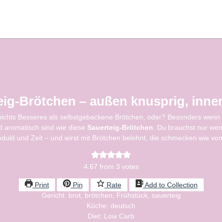
ig-Brötchen – außen knusprig, innen
nichts Besseres als selbstgebackene Brötchen, oder? Besonders wenn s
d aromatisch sind wie diese
Sauerteig-Brötchen
. Du brauchst nur wen
duld und Zeit – und wirst mit Brötchen belohnt, die schmecken wie vo
4.67
from
3
votes
Print
Pin
Rate
Add to Collection
Gericht:
brot, brötchen, Frühstück, sauerteig
Küche:
deutsch
Diet:
Low Carb