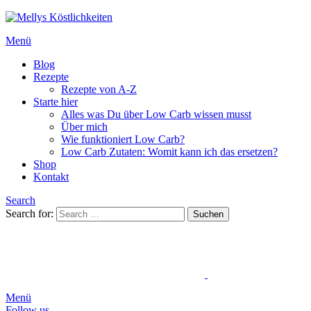
Menü
Blog
Rezepte
Rezepte von A-Z
Starte hier
Alles was Du über Low Carb wissen musst
Über mich
Wie funktioniert Low Carb?
Low Carb Zutaten: Womit kann ich das ersetzen?
Shop
Kontakt
Search
Search for:
Suchen
Menü
Follow us