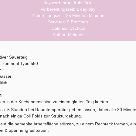
Keyword:
brot,, frühstück,
Vorbereitungszeit:
1
day
day
Zubereitungszeit:
25
Minuten
Minuten
Servings:
9
Brötchen
Calories:
191
kcal
Author:
Melanie
tiver Sauerteig
izenmehl
Type 550
z
asser
ilch
n
ten in der Küchenmaschine zu einem glatten Teig kneten.
 ca. 5 Stunden bei Raumtemperatur gehen lassen, dabei alle 30 Minute
nach einige Coil Folds zur Strukturgebung.
auf die bemehlte Arbeitsfläche stürzen, zu einem Rechteck formen, ein
en & Spannung aufbauen.