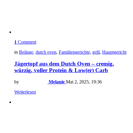
1
Comment
in
Beilage
,
dutch oven
,
Familiengerichte
,
grill
,
Hauptgericht
Jägertopf aus dem Dutch Oven – cremig,
würzig, voller Protein & Low(er) Carb
by
Melanie
Mai 2, 2025, 19:36
Weiterlesen