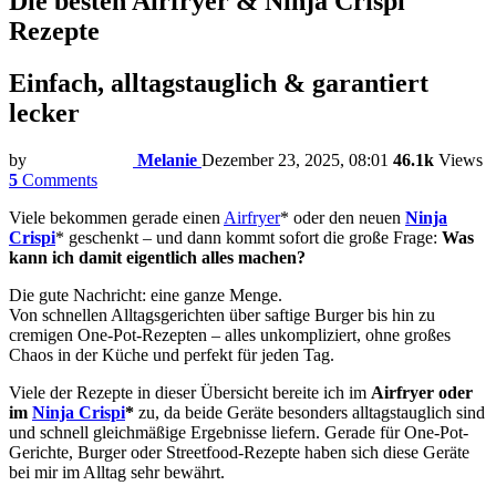
Die besten Airfryer & Ninja Crispi
Rezepte
Einfach, alltagstauglich & garantiert
lecker
by
Melanie
Dezember 23, 2025, 08:01
46.1k
Views
5
Comments
Viele bekommen gerade einen
Airfryer
* oder den neuen
Ninja
Crispi
* geschenkt – und dann kommt sofort die große Frage:
Was
kann ich damit eigentlich alles machen?
Die gute Nachricht: eine ganze Menge.
Von schnellen Alltagsgerichten über saftige Burger bis hin zu
cremigen One-Pot-Rezepten – alles unkompliziert, ohne großes
Chaos in der Küche und perfekt für jeden Tag.
Viele der Rezepte in dieser Übersicht bereite ich im
Airfryer oder
im
Ninja Crispi
*
zu, da beide Geräte besonders alltagstauglich sind
und schnell gleichmäßige Ergebnisse liefern. Gerade für One-Pot-
Gerichte, Burger oder Streetfood-Rezepte haben sich diese Geräte
bei mir im Alltag sehr bewährt.