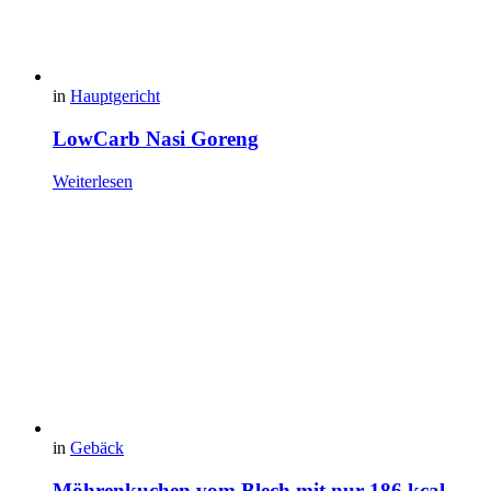
in
Hauptgericht
LowCarb Nasi Goreng
Weiterlesen
in
Gebäck
Möhrenkuchen vom Blech mit nur 186 kcal –