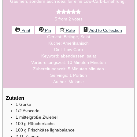
Gaumen, sondern auch ideal für eine Low-Carb-Ernährung.
5
from
2
votes
Print
Pin
Rate
Add to Collection
Gericht:
Beilage, Salat
Küche:
Amerikanisch
Diet:
Low Carb
Keyword:
abendessen, salat
Vorbereitungszeit:
10
Minuten
Minuten
Zubereitungszeit:
5
Minuten
Minuten
Servings:
1
Portion
Author:
Melanie
Zutaten
1
Gurke
1/2
Avocado
1
mittelgroße Zwiebel
100
g
Räucherlachs
100
g
Frischkäse light/balance
2
TL Kapern