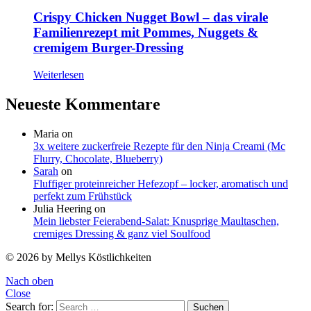
Crispy Chicken Nugget Bowl – das virale
Familienrezept mit Pommes, Nuggets &
cremigem Burger-Dressing
Weiterlesen
Neueste Kommentare
Maria
on
3x weitere zuckerfreie Rezepte für den Ninja Creami (Mc
Flurry, Chocolate, Blueberry)
Sarah
on
Fluffiger proteinreicher Hefezopf – locker, aromatisch und
perfekt zum Frühstück
Julia Heering
on
Mein liebster Feierabend-Salat: Knusprige Maultaschen,
cremiges Dressing & ganz viel Soulfood
© 2026 by Mellys Köstlichkeiten
Nach oben
Close
Search for:
Suchen