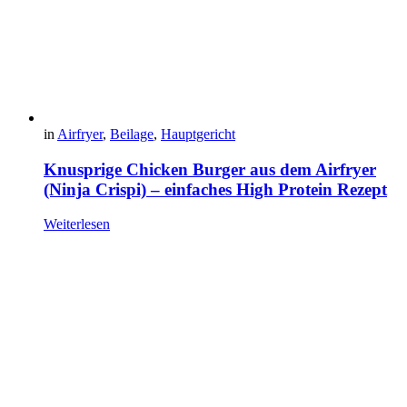
in
Airfryer
,
Beilage
,
Hauptgericht
Knusprige Chicken Burger aus dem Airfryer
(Ninja Crispi) – einfaches High Protein Rezept
Weiterlesen