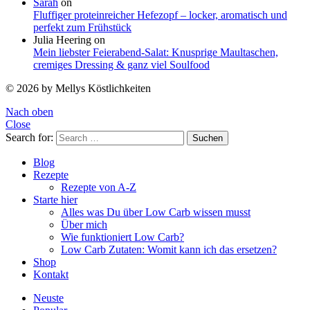
Sarah
on
Fluffiger proteinreicher Hefezopf – locker, aromatisch und
perfekt zum Frühstück
Julia Heering
on
Mein liebster Feierabend-Salat: Knusprige Maultaschen,
cremiges Dressing & ganz viel Soulfood
© 2026 by Mellys Köstlichkeiten
Nach oben
Close
Search for:
Suchen
Blog
Rezepte
Rezepte von A-Z
Starte hier
Alles was Du über Low Carb wissen musst
Über mich
Wie funktioniert Low Carb?
Low Carb Zutaten: Womit kann ich das ersetzen?
Shop
Kontakt
Neuste