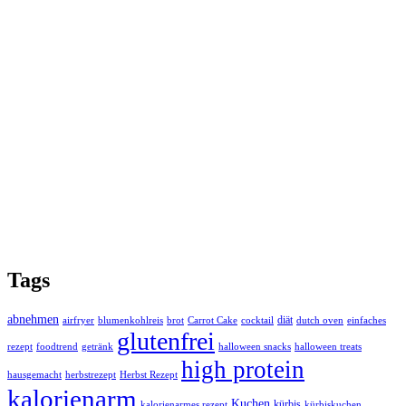
Tags
abnehmen
diät
airfryer
blumenkohlreis
brot
Carrot Cake
cocktail
dutch oven
einfaches
glutenfrei
rezept
foodtrend
getränk
halloween snacks
halloween treats
high protein
hausgemacht
herbstrezept
Herbst Rezept
kalorienarm
Kuchen
kürbis
kalorienarmes rezept
kürbiskuchen