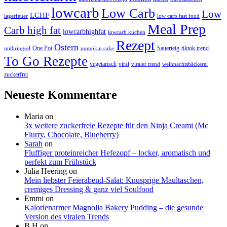
lowcarb
Low Carb
Low
LCHF
lagerfeuer
low carb fast food
Meal Prep
Carb high fat
lowcarbhighfat
lowcarb kuchen
Rezept
Ostern
One Pot
Sauerteig
tiktok trend
mitbringsel
pumpkin cake
To Go Rezepte
vegetarisch
viral
viraler trend
weihnachtsbäckerei
zuckerfrei
Neueste Kommentare
Maria
on
3x weitere zuckerfreie Rezepte für den Ninja Creami (Mc
Flurry, Chocolate, Blueberry)
Sarah
on
Fluffiger proteinreicher Hefezopf – locker, aromatisch und
perfekt zum Frühstück
Julia Heering
on
Mein liebster Feierabend-Salat: Knusprige Maultaschen,
cremiges Dressing & ganz viel Soulfood
Emmi
on
Kalorienarmer Magnolia Bakery Pudding – die gesunde
Version des viralen Trends
B H
on