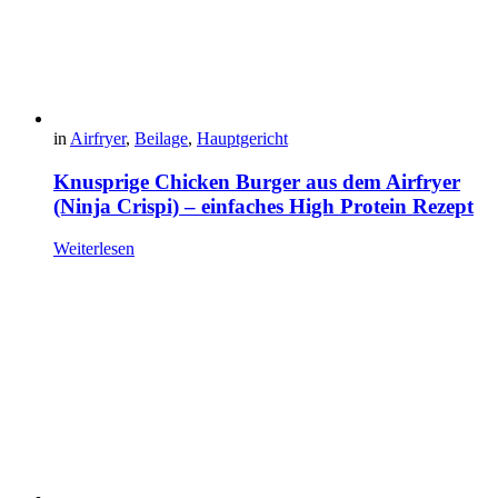
in
Airfryer
,
Beilage
,
Hauptgericht
Knusprige Chicken Burger aus dem Airfryer
(Ninja Crispi) – einfaches High Protein Rezept
Weiterlesen