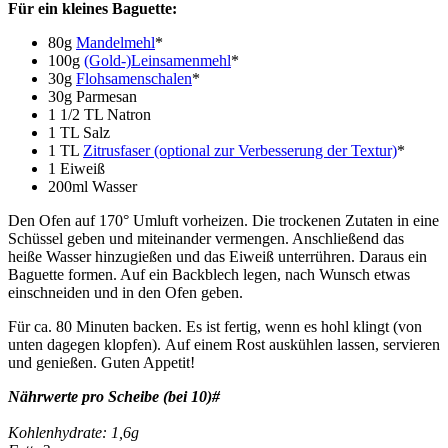
Für ein kleines Baguette:
80g
Mandelmehl
*
100g
(Gold-)Leinsamenmehl
*
30g
Flohsamenschalen
*
30g Parmesan
1 1/2 TL Natron
1 TL Salz
1 TL
Zitrusfaser (optional zur Verbesserung der Textur)
*
1 Eiweiß
200ml Wasser
Den Ofen auf 170° Umluft vorheizen. Die trockenen Zutaten in eine
Schüssel geben und miteinander vermengen. Anschließend das
heiße Wasser hinzugießen und das Eiweiß unterrühren. Daraus ein
Baguette formen. Auf ein Backblech legen, nach Wunsch etwas
einschneiden und in den Ofen geben.
Für ca. 80 Minuten backen. Es ist fertig, wenn es hohl klingt (von
unten dagegen klopfen). Auf einem Rost auskühlen lassen, servieren
und genießen. Guten Appetit!
Nährwerte pro Scheibe (bei 10)#
Kohlenhydrate: 1,6g