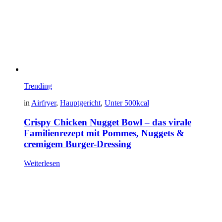
Trending
in
Airfryer
,
Hauptgericht
,
Unter 500kcal
Crispy Chicken Nugget Bowl – das virale
Familienrezept mit Pommes, Nuggets &
cremigem Burger-Dressing
Weiterlesen