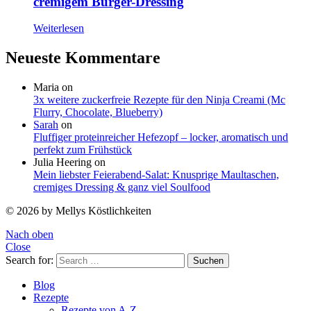
cremigem Burger-Dressing
Weiterlesen
Neueste Kommentare
Maria
on
3x weitere zuckerfreie Rezepte für den Ninja Creami (Mc
Flurry, Chocolate, Blueberry)
Sarah
on
Fluffiger proteinreicher Hefezopf – locker, aromatisch und
perfekt zum Frühstück
Julia Heering
on
Mein liebster Feierabend-Salat: Knusprige Maultaschen,
cremiges Dressing & ganz viel Soulfood
© 2026 by Mellys Köstlichkeiten
Nach oben
Close
Search for:
Suchen
Blog
Rezepte
Rezepte von A-Z