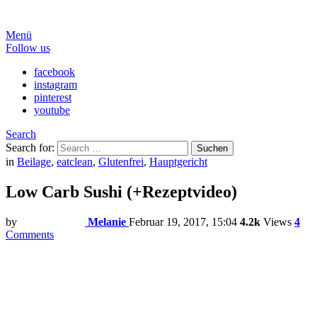
Menü
Follow us
facebook
instagram
pinterest
youtube
Search
Search for:
Suchen
in
Beilage
,
eatclean
,
Glutenfrei
,
Hauptgericht
Low Carb Sushi (+Rezeptvideo)
by
Melanie
Februar 19, 2017, 15:04
4.2k
Views
4
Comments