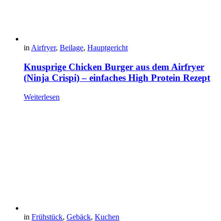
in
Airfryer
,
Beilage
,
Hauptgericht
Knusprige Chicken Burger aus dem Airfryer
(Ninja Crispi) – einfaches High Protein Rezept
Weiterlesen
in
Frühstück
,
Gebäck
,
Kuchen