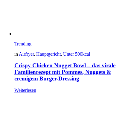
Trending
in
Airfryer
,
Hauptgericht
,
Unter 500kcal
Crispy Chicken Nugget Bowl – das virale
Familienrezept mit Pommes, Nuggets &
cremigem Burger-Dressing
Weiterlesen