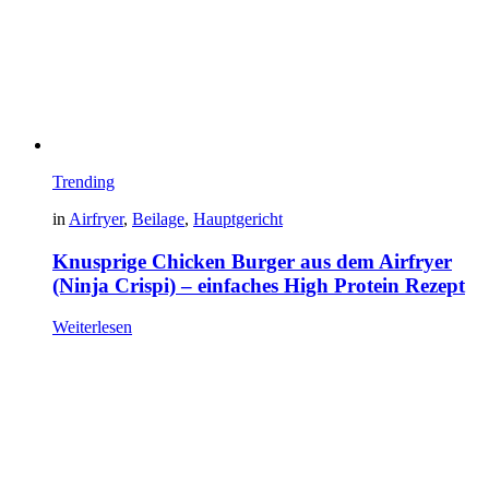
Trending
in
Airfryer
,
Beilage
,
Hauptgericht
Knusprige Chicken Burger aus dem Airfryer
(Ninja Crispi) – einfaches High Protein Rezept
Weiterlesen