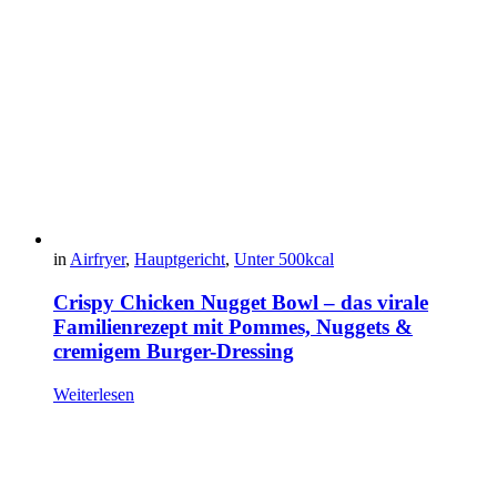
in
Airfryer
,
Hauptgericht
,
Unter 500kcal
Crispy Chicken Nugget Bowl – das virale
Familienrezept mit Pommes, Nuggets &
cremigem Burger-Dressing
Weiterlesen