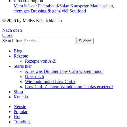
Julia Heering
on
Mein liebster Feierabend-Salat: Knusprige Maultaschen,
cremiges Dressing & ganz viel Soulfood
© 2026 by Mellys Köstlichkeiten
Nach oben
Close
Search for:
Suchen
Blog
Rezepte
Rezepte von A-Z
Starte hier
Alles was Du über Low Carb wissen musst
Über mich
Wie funktioniert Low Carb?
Low Carb Zutaten: Womit kann ich das ersetzen?
Shop
Kontakt
Neuste
Popular
Hot
Trending