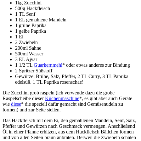
1kg Zucchini
500g Hackfleisch
1 TL Senf
1 EL gemahlene Mandeln
1 grüne Paprika
1 gelbe Paprika
1 Ei
2 Zwiebeln
200ml Sahne
500ml Wasser
3 EL Ajvar
1 1/2 TL
Guarkernmehl
* oder etwas anderes zur Bindung
2 Spritzer Süßstoff
Gewürze: Brühe, Salz, Pfeffer, 2 TL Curry, 3 TL Paprika
edelsüß, 1 TL Paprika rosenscharf
Die Zucchini grob raspeln (ich verwende dazu die grobe
Raspelscheibe dieser
Küchenmaschine
*, es gibt aber auch Geräte
wie
diese
* die speziell dafür gemacht sind Gemüsenudeln zu
formen) und zur Seite stellen.
Das Hackfleisch mit dem Ei, den gemahlenen Mandeln, Senf, Salz,
Pfeffer und Gewürzen nach Geschmack vermengen. Anschließend
Öl in einer Pfanne erhitzen, aus dem Hackfleisch Bällchen formen
und von allen Seiten braun anbraten. Derweil die Zwiebeln schälen