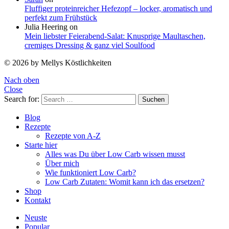
Fluffiger proteinreicher Hefezopf – locker, aromatisch und
perfekt zum Frühstück
Julia Heering
on
Mein liebster Feierabend-Salat: Knusprige Maultaschen,
cremiges Dressing & ganz viel Soulfood
© 2026 by Mellys Köstlichkeiten
Nach oben
Close
Search for:
Suchen
Blog
Rezepte
Rezepte von A-Z
Starte hier
Alles was Du über Low Carb wissen musst
Über mich
Wie funktioniert Low Carb?
Low Carb Zutaten: Womit kann ich das ersetzen?
Shop
Kontakt
Neuste
Popular