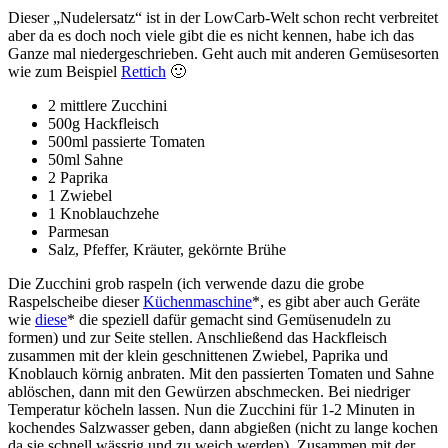
Dieser „Nudelersatz“ ist in der LowCarb-Welt schon recht verbreitet
aber da es doch noch viele gibt die es nicht kennen, habe ich das
Ganze mal niedergeschrieben. Geht auch mit anderen Gemüsesorten
wie zum Beispiel
Rettich
🙂
2 mittlere Zucchini
500g Hackfleisch
500ml passierte Tomaten
50ml Sahne
2 Paprika
1 Zwiebel
1 Knoblauchzehe
Parmesan
Salz, Pfeffer, Kräuter, gekörnte Brühe
Die Zucchini grob raspeln (ich verwende dazu die grobe
Raspelscheibe dieser
Küchenmaschine
*, es gibt aber auch Geräte
wie
diese
* die speziell dafür gemacht sind Gemüsenudeln zu
formen) und zur Seite stellen. Anschließend das Hackfleisch
zusammen mit der klein geschnittenen Zwiebel, Paprika und
Knoblauch körnig anbraten. Mit den passierten Tomaten und Sahne
ablöschen, dann mit den Gewürzen abschmecken. Bei niedriger
Temperatur köcheln lassen. Nun die Zucchini für 1-2 Minuten in
kochendes Salzwasser geben, dann abgießen (nicht zu lange kochen
da sie schnell wässrig und zu weich werden). Zusammen mit der