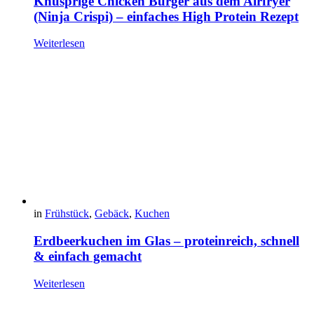
Knusprige Chicken Burger aus dem Airfryer
(Ninja Crispi) – einfaches High Protein Rezept
Weiterlesen
in
Frühstück
,
Gebäck
,
Kuchen
Erdbeerkuchen im Glas – proteinreich, schnell
& einfach gemacht
Weiterlesen