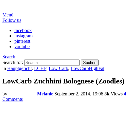
Menü
Follow us
facebook
instagram
pinterest
youtube
Search
Search for:
Suchen
in
Hauptgericht
,
LCHF
,
Low Carb
,
LowCarbHighFat
LowCarb Zuchhini Bolognese (Zoodles)
by
Melanie
September 2, 2014, 19:06
3k
Views
4
Comments