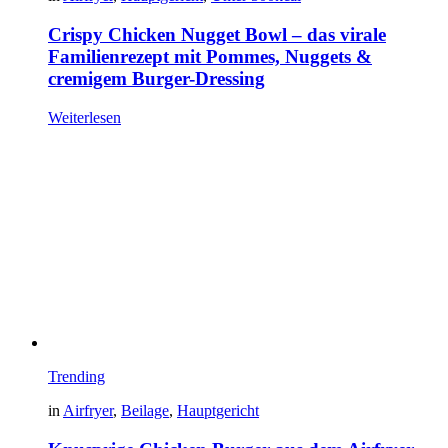
Crispy Chicken Nugget Bowl – das virale
Familienrezept mit Pommes, Nuggets &
cremigem Burger-Dressing
Weiterlesen
Trending
in
Airfryer
,
Beilage
,
Hauptgericht