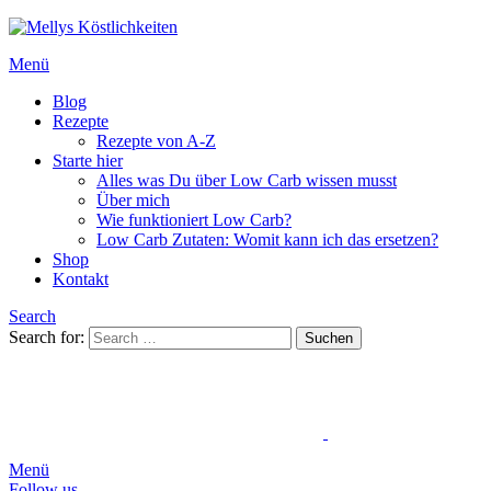
Menü
Blog
Rezepte
Rezepte von A-Z
Starte hier
Alles was Du über Low Carb wissen musst
Über mich
Wie funktioniert Low Carb?
Low Carb Zutaten: Womit kann ich das ersetzen?
Shop
Kontakt
Search
Search for:
Suchen
Menü
Follow us