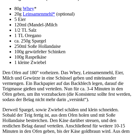
80g
Whey
*
20g
Leinsamenmehl*
(optional)
5 Eier
120ml (Mandel-)Milch
1/2 TL Salz
1 TL Oregano
ca. 250g Spargel
250ml Soße Hollandaise
100g gewürfelter Schinken
100g Raspelkäse
1 kleine Zwiebel
Den Ofen auf 180° vorheizen. Das Whey, Leinsamenmehl, Eier,
Milch und Gewürze in eine Schüssel geben und miteinander
vermengen. Ein Backpapier auf das Backblech legen, darauf die
Teigmasse gießen und verteilen. Nun für ca. 3-4 Minuten in den
Ofen geben, um ihn vorzubacken (die Konsistenz sollte fest werden,
sodass der Belag nicht mehr darin „versinkt“).
Derweil Spargel, sowie Zwiebel schälen und klein schneiden.
Sobald der Teig fertig ist, aus dem Ofen holen und mit Soße
Hollandaise bestreichen. Den Käse darüber streuen, und den
restlichen Belag darauf verteilen. Anschließend für weitere 10-15
Minuten in den Ofen geben, bis der Käse goldbraun wird. Aus dem