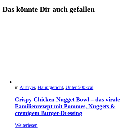
Das könnte Dir auch gefallen
in
Airfryer
,
Hauptgericht
,
Unter 500kcal
Crispy Chicken Nugget Bowl – das virale
Familienrezept mit Pommes, Nuggets &
cremigem Burger-Dressing
Weiterlesen