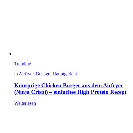
Trending
in
Airfryer
,
Beilage
,
Hauptgericht
Knusprige Chicken Burger aus dem Airfryer
(Ninja Crispi) – einfaches High Protein Rezept
Weiterlesen