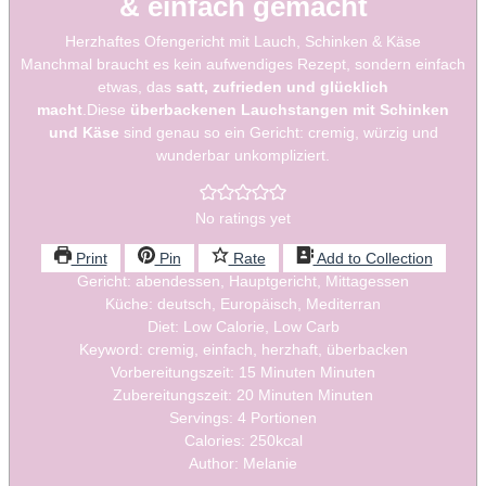
& einfach gemacht
Herzhaftes Ofengericht mit Lauch, Schinken & Käse
Manchmal braucht es kein aufwendiges Rezept, sondern einfach
etwas, das
satt, zufrieden und glücklich
macht
.Diese
überbackenen Lauchstangen mit Schinken
und Käse
sind genau so ein Gericht: cremig, würzig und
wunderbar unkompliziert.
No ratings yet
Print
Pin
Rate
Add to Collection
Gericht:
abendessen, Hauptgericht, Mittagessen
Küche:
deutsch, Europäisch, Mediterran
Diet:
Low Calorie, Low Carb
Keyword:
cremig, einfach, herzhaft, überbacken
Vorbereitungszeit:
15
Minuten
Minuten
Zubereitungszeit:
20
Minuten
Minuten
Servings:
4
Portionen
Calories:
250
kcal
Author:
Melanie