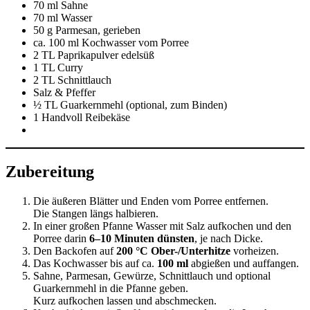
70 ml Sahne
70 ml Wasser
50 g Parmesan, gerieben
ca. 100 ml Kochwasser vom Porree
2 TL Paprikapulver edelsüß
1 TL Curry
2 TL Schnittlauch
Salz & Pfeffer
½ TL Guarkernmehl (optional, zum Binden)
1 Handvoll Reibekäse
Zubereitung
Die äußeren Blätter und Enden vom Porree entfernen.
Die Stangen längs halbieren.
In einer großen Pfanne Wasser mit Salz aufkochen und den
Porree darin
6–10 Minuten dünsten
, je nach Dicke.
Den Backofen auf
200 °C Ober-/Unterhitze
vorheizen.
Das Kochwasser bis auf ca.
100 ml
abgießen und auffangen.
Sahne, Parmesan, Gewürze, Schnittlauch und optional
Guarkernmehl in die Pfanne geben.
Kurz aufkochen lassen und abschmecken.