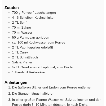
Zutaten
700
g
Porree / Lauchstangen
4
–6 Scheiben Kochschinken
2
TL Senf
70
ml
Sahne
70
ml
Wasser
50
g
Parmesan
gerieben
ca. 100 ml Kochwasser vom Porree
2
TL Paprikapulver edelsüß
1
TL Curry
2
TL Schnittlauch
Salz & Pfeffer
½
TL Guarkernmehl
optional, zum Binden
1
Handvoll Reibekäse
Anleitungen
Die äußeren Blätter und Enden vom Porree entfernen.
Die Stangen längs halbieren.
In einer großen Pfanne Wasser mit Salz aufkochen und den
Porree darin 6–10 Minuten dünsten, je nach Dicke.