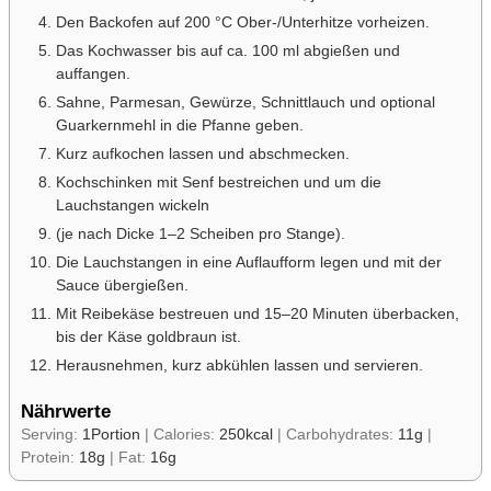
Den Backofen auf 200 °C Ober-/Unterhitze vorheizen.
Das Kochwasser bis auf ca. 100 ml abgießen und
auffangen.
Sahne, Parmesan, Gewürze, Schnittlauch und optional
Guarkernmehl in die Pfanne geben.
Kurz aufkochen lassen und abschmecken.
Kochschinken mit Senf bestreichen und um die
Lauchstangen wickeln
(je nach Dicke 1–2 Scheiben pro Stange).
Die Lauchstangen in eine Auflaufform legen und mit der
Sauce übergießen.
Mit Reibekäse bestreuen und 15–20 Minuten überbacken,
bis der Käse goldbraun ist.
Herausnehmen, kurz abkühlen lassen und servieren.
Nährwerte
Serving:
1
Portion
|
Calories:
250
kcal
|
Carbohydrates:
11
g
|
Protein:
18
g
|
Fat:
16
g