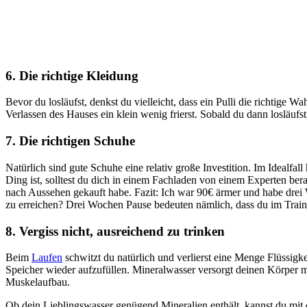
6. Die richtige Kleidung
Bevor du losläufst, denkst du vielleicht, dass ein Pulli die richtig
Verlassen des Hauses ein klein wenig frierst. Sobald du dann losläufs
7. Die richtigen Schuhe
Natürlich sind gute Schuhe eine relativ große Investition. Im Idealfa
Ding ist, solltest du dich in einem Fachladen von einem Experten be
nach Aussehen gekauft habe. Fazit: Ich war 90€ ärmer und habe drei W
zu erreichen? Drei Wochen Pause bedeuten nämlich, dass du im Train
8. Vergiss nicht, ausreichend zu trinken
Beim
Laufen
schwitzt du natürlich und verlierst eine Menge Flüssigk
Speicher wieder aufzufüllen. Mineralwasser versorgt deinen Körper 
Muskelaufbau.
Ob dein Lieblingswasser genügend Mineralien enthält, kannst du mi