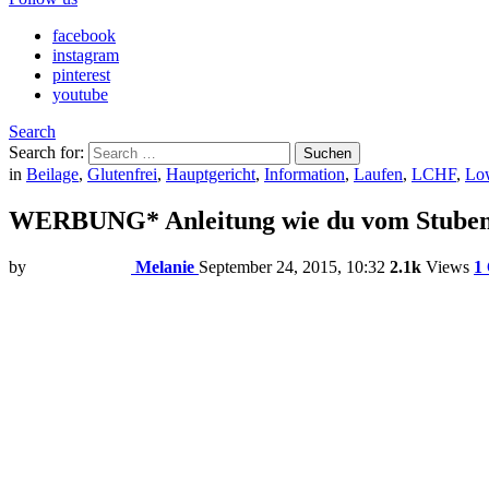
facebook
instagram
pinterest
youtube
Search
Search for:
Suchen
in
Beilage
,
Glutenfrei
,
Hauptgericht
,
Information
,
Laufen
,
LCHF
,
Lo
WERBUNG* Anleitung wie du vom Stubenho
by
Melanie
September 24, 2015, 10:32
2.1k
Views
1