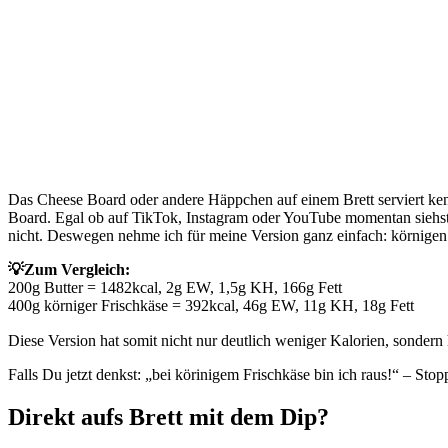
Das Cheese Board oder andere Häppchen auf einem Brett serviert kenn
Board. Egal ob auf TikTok, Instagram oder YouTube momentan siehst Du
nicht. Deswegen nehme ich für meine Version ganz einfach: körnigen
💡Zum Vergleich:
200g Butter = 1482kcal, 2g EW, 1,5g KH, 166g Fett
400g körniger Frischkäse = 392kcal, 46g EW, 11g KH, 18g Fett
Diese Version hat somit nicht nur deutlich weniger Kalorien, sonder
Falls Du jetzt denkst: „bei körinigem Frischkäse bin ich raus!“ – Sto
Direkt aufs Brett mit dem Dip?