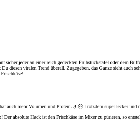
t sicher jeder an einer reich gedeckten Frühstückstafel oder dem Buff
 diesen viralen Trend überall. Zugegeben, das Ganze sieht auch sehr a
 Frischkäse!
n hat auch mehr Volumen und Protein. 🤌🏻 Trotzdem super lecker und m
pp! Der absolute Hack ist den Frischkäse im Mixer zu pürieren, so entst