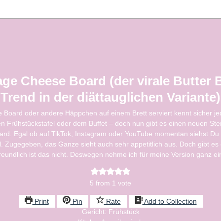
age Cheese Board (der virale Butter 
Trend in der diättauglichen Variante)
Board oder andere Häppchen auf einem Brett serviert kennt sicher je
en Frühstückstafel oder dem Buffet – doch nun gibt es einen neuen St
ard. Egal ob auf TikTok, Instagram oder YouTube momentan siehst Du 
l. Zugegeben, das Ganze sieht auch sehr appetitlich aus. Doch gibt es
freundlich ist das nicht. Deswegen nehme ich für meine Version ganz ei
5
from 1 vote
Print
Pin
Rate
Add to Collection
Gericht:
Frühstück