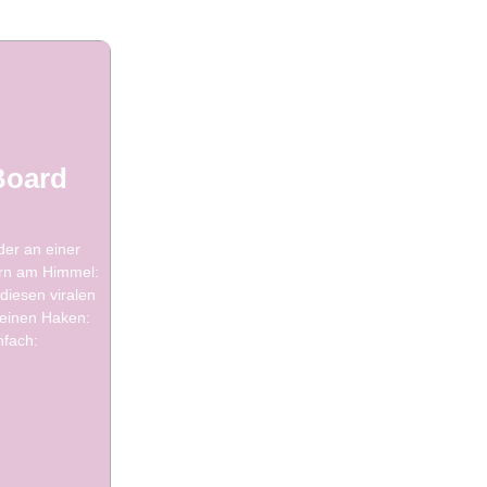
Board
der an einer
ern am Himmel:
diesen viralen
 einen Haken:
nfach: