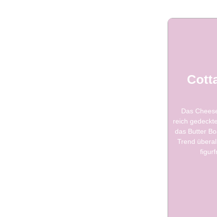
Cott
Das Cheese 
reich gedeckt
das Butter Bo
Trend überal
figur