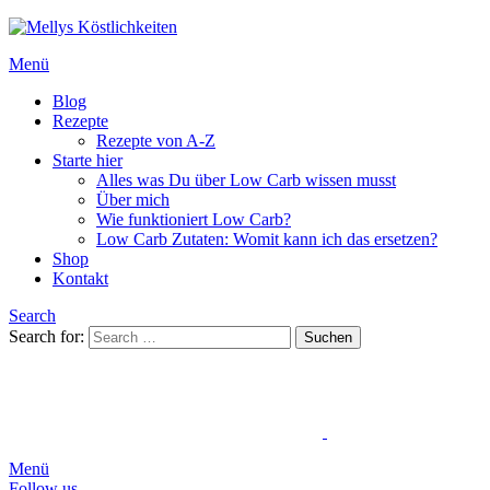
Menü
Blog
Rezepte
Rezepte von A-Z
Starte hier
Alles was Du über Low Carb wissen musst
Über mich
Wie funktioniert Low Carb?
Low Carb Zutaten: Womit kann ich das ersetzen?
Shop
Kontakt
Search
Search for:
Suchen
Menü
Follow us