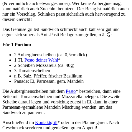
(& vermutlich auch etwas gesünder). Wer keine Aubergine mag,
kann natürlich auch Zucchini benutzen. Der Belag ist natürlich auch
nur ein Vorschlag, Schinken passt sicherlich auch hervorragend zu
diesem Gericht!
Das Gemüse grilled Sandwich schmeckt auch kalt sehr gut und
eignet sich super als Anti-Pasti Beilage zum grillen, o.ä. 🙂
Für 1 Portion:
2 Auberginenscheiben (ca. 0,5cm dick)
1 TL
Pesto deiner Wahl
*
2 Scheiben Mozzarella (ca. 40g)
3 Tomatenscheiben
n.B. Salz, Pfeffer, frischer Basilikum
Panade: Ei, Parmesan, gem. Mandeln
Die Auberginenscheiben mit dem
Pesto
* bestreichen, dann eine
Seite mit Tomatenscheiben und Mozzarella belegen. Die zweite
Scheibe darauf legen und vorsichtig zuerst in Ei, dann in einer
Parmesan-/gemahlene Mandeln Mischung wenden, um das
Sandwich zu panieren.
Anschließend im
Kontaktgrill
* oder in der Pfanne garen. Nach
Geschmack servieren und genießen, guten Appetit!