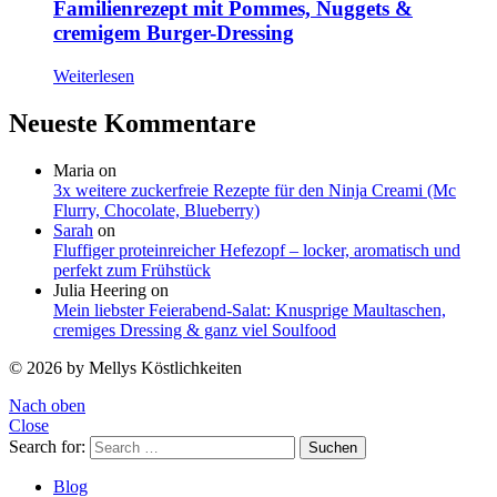
Familienrezept mit Pommes, Nuggets &
cremigem Burger-Dressing
Weiterlesen
Neueste Kommentare
Maria
on
3x weitere zuckerfreie Rezepte für den Ninja Creami (Mc
Flurry, Chocolate, Blueberry)
Sarah
on
Fluffiger proteinreicher Hefezopf – locker, aromatisch und
perfekt zum Frühstück
Julia Heering
on
Mein liebster Feierabend-Salat: Knusprige Maultaschen,
cremiges Dressing & ganz viel Soulfood
© 2026 by Mellys Köstlichkeiten
Nach oben
Close
Search for:
Suchen
Blog