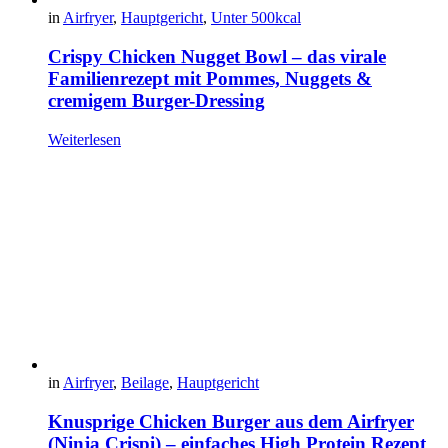
in
Airfryer
,
Hauptgericht
,
Unter 500kcal
Crispy Chicken Nugget Bowl – das virale
Familienrezept mit Pommes, Nuggets &
cremigem Burger-Dressing
Weiterlesen
in
Airfryer
,
Beilage
,
Hauptgericht
Knusprige Chicken Burger aus dem Airfryer
(Ninja Crispi) – einfaches High Protein Rezept