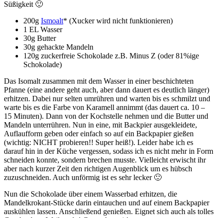
Süßigkeit 🙂
200g
Ismoalt
* (Xucker wird nicht funktionieren)
1 EL Wasser
30g Butter
30g gehackte Mandeln
120g zuckerfreie Schokolade z.B. Minus Z (oder 81%ige
Schokolade)
Das Isomalt zusammen mit dem Wasser in einer beschichteten
Pfanne (eine andere geht auch, aber dann dauert es deutlich länger)
erhitzen. Dabei nur selten umrühren und warten bis es schmilzt und
warte bis es die Farbe von Karamell annimmt (das dauert ca. 10 –
15 Minuten). Dann von der Kochstelle nehmen und die Butter und
Mandeln unterrühren. Nun in eine, mit Backpier ausgekleidete,
Auflaufform geben oder einfach so auf ein Backpapier gießen
(wichtig: NICHT probieren!! Super heiß!). Leider habe ich es
darauf hin in der Küche vergessen, sodass ich es nicht mehr in Form
schneiden konnte, sondern brechen musste. Vielleicht erwischt ihr
aber nach kurzer Zeit den richtigen Augenblick um es hübsch
zuzuschneiden. Auch unförmig ist es sehr lecker 🙂
Nun die Schokolade über einem Wasserbad erhitzen, die
Mandelkrokant-Stücke darin eintauchen und auf einem Backpapier
auskühlen lassen. Anschließend genießen. Eignet sich auch als tolles