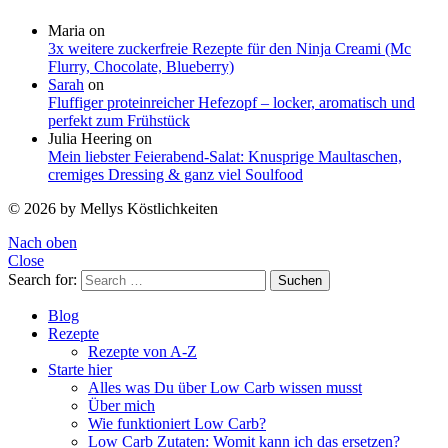
Maria
on
3x weitere zuckerfreie Rezepte für den Ninja Creami (Mc
Flurry, Chocolate, Blueberry)
Sarah
on
Fluffiger proteinreicher Hefezopf – locker, aromatisch und
perfekt zum Frühstück
Julia Heering
on
Mein liebster Feierabend-Salat: Knusprige Maultaschen,
cremiges Dressing & ganz viel Soulfood
© 2026 by Mellys Köstlichkeiten
Nach oben
Close
Search for:
Suchen
Blog
Rezepte
Rezepte von A-Z
Starte hier
Alles was Du über Low Carb wissen musst
Über mich
Wie funktioniert Low Carb?
Low Carb Zutaten: Womit kann ich das ersetzen?