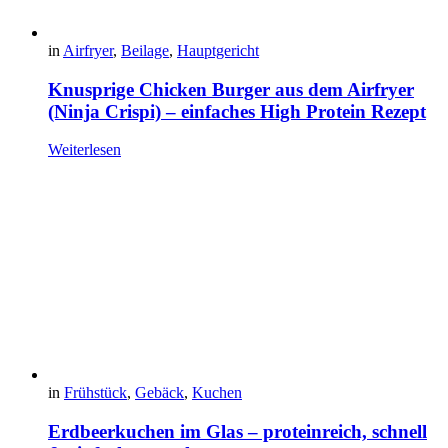
in
Airfryer
,
Beilage
,
Hauptgericht
Knusprige Chicken Burger aus dem Airfryer
(Ninja Crispi) – einfaches High Protein Rezept
Weiterlesen
in
Frühstück
,
Gebäck
,
Kuchen
Erdbeerkuchen im Glas – proteinreich, schnell