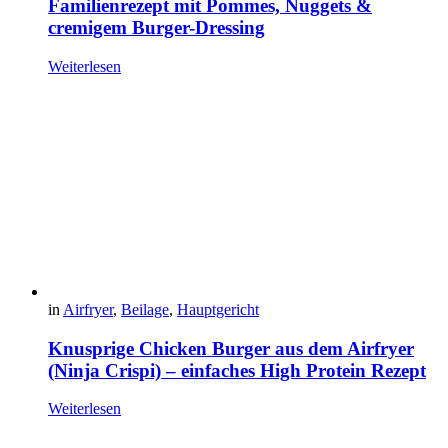
Familienrezept mit Pommes, Nuggets &
cremigem Burger-Dressing
Weiterlesen
in
Airfryer
,
Beilage
,
Hauptgericht
Knusprige Chicken Burger aus dem Airfryer
(Ninja Crispi) – einfaches High Protein Rezept
Weiterlesen