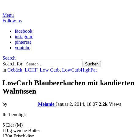
Menü
Follow us
facebook
instagram
pinterest
youtube
Search
Search for:
Suchen
in
Gebäck
,
LCHF
,
Low Carb
,
LowCarbHighFat
LowCarb Blaubeerkuchen mit kandierten
Walnüssen
by
Melanie
Januar 2, 2014, 18:07
2.2k
Views
Ihr benötigt:
5 Eier (M)
110g weiche Butter
120g Frischkäse