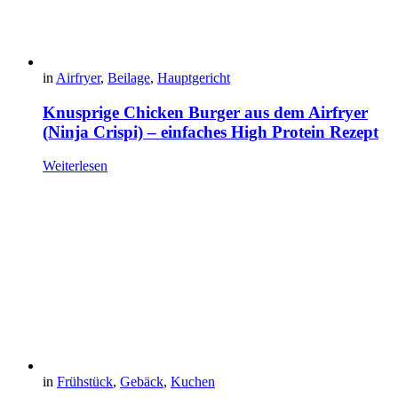
in
Airfryer
,
Beilage
,
Hauptgericht
Knusprige Chicken Burger aus dem Airfryer
(Ninja Crispi) – einfaches High Protein Rezept
Weiterlesen
in
Frühstück
,
Gebäck
,
Kuchen