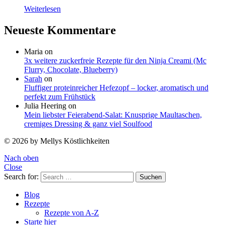
Weiterlesen
Neueste Kommentare
Maria
on
3x weitere zuckerfreie Rezepte für den Ninja Creami (Mc
Flurry, Chocolate, Blueberry)
Sarah
on
Fluffiger proteinreicher Hefezopf – locker, aromatisch und
perfekt zum Frühstück
Julia Heering
on
Mein liebster Feierabend-Salat: Knusprige Maultaschen,
cremiges Dressing & ganz viel Soulfood
© 2026 by Mellys Köstlichkeiten
Nach oben
Close
Search for:
Suchen
Blog
Rezepte
Rezepte von A-Z
Starte hier