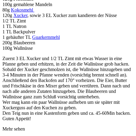
100g gemahlene Mandeln
80g
Kokosmehl
120g
Xucker
, sowie 3 EL Xucker zum kandieren der Nüsse
1/2 TL Zimt
1 TL Natron
1 TL Backpulver
1 gehäufter TL
Guarkernmehl
200g Blaubeeren
100g Wallnüsse
Zuerst 3 EL Xucker und 1/2 TL Zimt mit etwas Wasser in eine
Pfanne geben und erhitzen, in der Zeit die Wallnüsse grob hacken.
Sobald der Xucker geschmolzen ist, die Wallnüsse hinzugeben und
3-4 Minuten in der Pfanne wenden (vorsichtig brennt schnell an).
Anschließend den Backofen auf 170° vorheizen. Die Eier, Butter
und Frischkäse in den Mixer geben und verrühren. Dann nach und
nach alle anderen Zutaten hinzugeben. Die Blaubeeren und
Wallnüsse ganz zum Schluß vorsichtig unterheben.
Wer mag kann ein paar Wallnüsse aufheben um sie später mit
Xuckerguss auf den Kuchen zu geben.
Den Teig nun in eine Kastenform geben und ca. 45-60Min backen.
Guten Appetit!
Mehr sehen