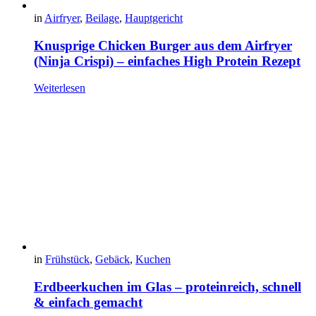
in
Airfryer
,
Beilage
,
Hauptgericht
Knusprige Chicken Burger aus dem Airfryer
(Ninja Crispi) – einfaches High Protein Rezept
Weiterlesen
in
Frühstück
,
Gebäck
,
Kuchen
Erdbeerkuchen im Glas – proteinreich, schnell
& einfach gemacht