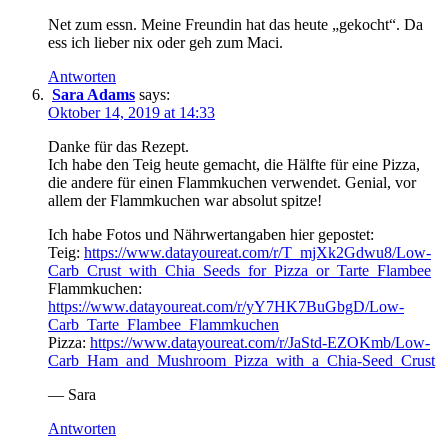
Net zum essn. Meine Freundin hat das heute „gekocht“. Da
ess ich lieber nix oder geh zum Maci.
Antworten
Sara Adams
says:
Oktober 14, 2019 at 14:33
Danke für das Rezept.
Ich habe den Teig heute gemacht, die Hälfte für eine Pizza,
die andere für einen Flammkuchen verwendet. Genial, vor
allem der Flammkuchen war absolut spitze!
Ich habe Fotos und Nährwertangaben hier gepostet:
Teig:
https://www.datayoureat.com/r/T_mjXk2Gdwu8/Low-
Carb_Crust_with_Chia_Seeds_for_Pizza_or_Tarte_Flambee
Flammkuchen:
https://www.datayoureat.com/r/yY7HK7BuGbgD/Low-
Carb_Tarte_Flambee_Flammkuchen
Pizza:
https://www.datayoureat.com/r/JaStd-EZOKmb/Low-
Carb_Ham_and_Mushroom_Pizza_with_a_Chia-Seed_Crust
— Sara
Antworten