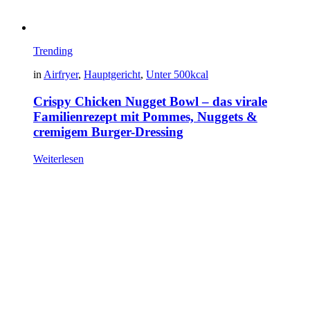
Trending
in
Airfryer
,
Hauptgericht
,
Unter 500kcal
Crispy Chicken Nugget Bowl – das virale
Familienrezept mit Pommes, Nuggets &
cremigem Burger-Dressing
Weiterlesen