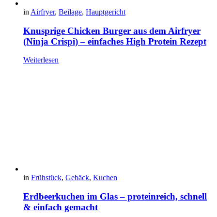
in
Airfryer
,
Beilage
,
Hauptgericht
Knusprige Chicken Burger aus dem Airfryer
(Ninja Crispi) – einfaches High Protein Rezept
Weiterlesen
in
Frühstück
,
Gebäck
,
Kuchen
Erdbeerkuchen im Glas – proteinreich, schnell
& einfach gemacht