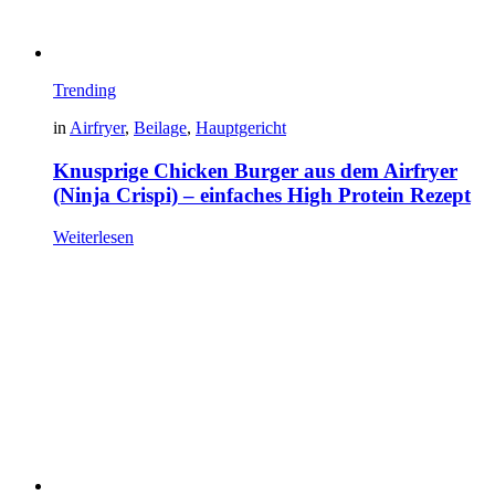
Trending
in
Airfryer
,
Beilage
,
Hauptgericht
Knusprige Chicken Burger aus dem Airfryer
(Ninja Crispi) – einfaches High Protein Rezept
Weiterlesen