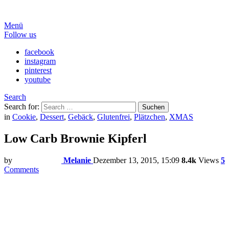
Menü
Follow us
facebook
instagram
pinterest
youtube
Search
Search for:
Suchen
in
Cookie
,
Dessert
,
Gebäck
,
Glutenfrei
,
Plätzchen
,
XMAS
Low Carb Brownie Kipferl
by
Melanie
Dezember 13, 2015, 15:09
8.4k
Views
5
Comments