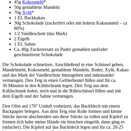
45g
Kokosmehl
*
50g gemahlene Mandeln
70g
Xylit
*
1 EL Backkakao
30g Schokolade (zuckerfrei oder mit hohem Kakaoanteil – ca
80%)
1/2 Vanilleschote (das Mark)
2 Eigelb
1 EL Sahne
Ca. 80g Zuckerersatz zu Puder gemahlen und/oder
geschmolzene Schokolade
Die Schokolade schmelzen. Anschließend in eine Schüssel geben,
Mandelmehl, Kokosmehl, gemahlene Mandeln, Butter, Xylit, Kakao
und das Mark der Vanilleschote hinzugeben und miteinander
vermengen. Den Teig in einen Gefrierbeutel füllen und für ca.
30 Minuten in den Kühlschrank legen. Den Teig aus dem
Kühlschrank holen, noch mal in die Rührschüssel füllen und mit
dem Eigelb und der Sahne vermengen.
Den Ofen auf 170° Umluft vorheizen, das Backblech mit einem
Backpapier belegen. Aus dem Teig eine Rolle formen und kleine
Stücke davon abschneiden um diese Stücke zu rollen und Kipferl zu
formen (ich habe meine Hände ein bisschen eingeölt, dann ging es
einfacher). Die Kipferl auf das Backblech legen und für ca. 20-25