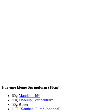
Für eine kleine Springform (18cm):
60g
Mandelmehl*
40g
Eiweißpulver neutra
l*
50g Butter
1 TL
Xanthan Gum*
(optional)