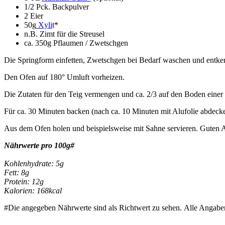
1/2 Pck. Backpulver
2 Eier
50g
Xyli
t*
n.B. Zimt für die Streusel
ca. 350g Pflaumen / Zwetschgen
Die Springform einfetten, Zwetschgen bei Bedarf waschen und entke
Den Ofen auf 180° Umluft vorheizen.
Die Zutaten für den Teig vermengen und ca. 2/3 auf den Boden einer S
Für ca. 30 Minuten backen (nach ca. 10 Minuten mit Alufolie abdecken
Aus dem Ofen holen und beispielsweise mit Sahne servieren. Guten 
Nährwerte pro 100g#
Kohlenhydrate: 5g
Fett: 8g
Protein: 12g
Kalorien: 168kcal
#Die angegeben Nährwerte sind als Richtwert zu sehen. Alle Angab