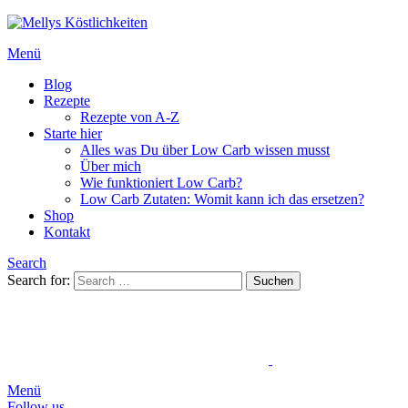
Menü
Blog
Rezepte
Rezepte von A-Z
Starte hier
Alles was Du über Low Carb wissen musst
Über mich
Wie funktioniert Low Carb?
Low Carb Zutaten: Womit kann ich das ersetzen?
Shop
Kontakt
Search
Search for:
Suchen
Menü
Follow us