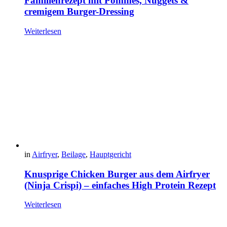
Familienrezept mit Pommes, Nuggets &
cremigem Burger-Dressing
Weiterlesen
in
Airfryer
,
Beilage
,
Hauptgericht
Knusprige Chicken Burger aus dem Airfryer
(Ninja Crispi) – einfaches High Protein Rezept
Weiterlesen