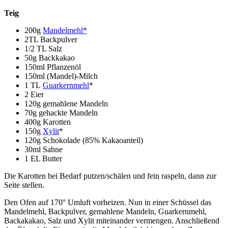
Teig
200g
Mandelmehl*
2TL Backpulver
1/2 TL Salz
50g Backkakao
150ml Pflanzenöl
150ml (Mandel)-Milch
1 TL
Guarkernmehl
*
2 Eier
120g gemahlene Mandeln
70g gehackte Mandeln
400g Karotten
150g
Xylit
*
120g Schokolade (85% Kakaoanteil)
30ml Sahne
1 EL Butter
Die Karotten bei Bedarf putzen/schälen und fein raspeln, dann zur
Seite stellen.
Den Ofen auf 170° Umluft vorheizen. Nun in einer Schüssel das
Mandelmehl, Backpulver, gemahlene Mandeln, Guarkernmehl,
Backakakao, Salz und Xylit miteinander vermengen. Anschließend