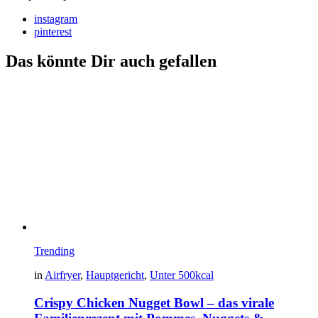
instagram
pinterest
Das könnte Dir auch gefallen
Trending
in
Airfryer
,
Hauptgericht
,
Unter 500kcal
Crispy Chicken Nugget Bowl – das virale