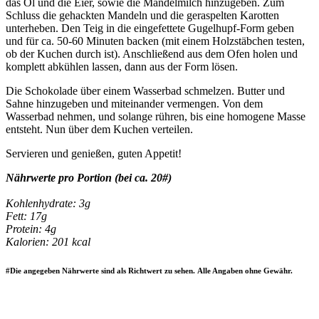
das Öl und die Eier, sowie die Mandelmilch hinzugeben. Zum
Schluss die gehackten Mandeln und die geraspelten Karotten
unterheben. Den Teig in die eingefettete Gugelhupf-Form geben
und für ca. 50-60 Minuten backen (mit einem Holzstäbchen testen,
ob der Kuchen durch ist). Anschließend aus dem Ofen holen und
komplett abkühlen lassen, dann aus der Form lösen.
Die Schokolade über einem Wasserbad schmelzen. Butter und
Sahne hinzugeben und miteinander vermengen. Von dem
Wasserbad nehmen, und solange rühren, bis eine homogene Masse
entsteht. Nun über dem Kuchen verteilen.
Servieren und genießen, guten Appetit!
Nährwerte pro Portion (bei ca. 20#)
Kohlenhydrate: 3g
Fett: 17g
Protein: 4g
Kalorien: 201 kcal
#Die angegeben Nährwerte sind als Richtwert zu sehen. Alle Angaben ohne Gewähr.