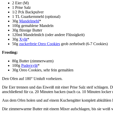
2 Eier (M)
1 Prise Salz
1/2 Pck Backpulver
1 TL Guarkernmehl (optional)
30g
Mandelmehl
*
100g gemahlene Mandeln
30g flüssige Butter
120ml Mandelmilch (oder andere Flüssigkeit)
30g
Xylit
*
50g
zuckerfreie Oreo Cookies
grob zerbröselt (6-7 Cookies)
Frosting:
80g Butter (zimmerwarm)
100g
Puderxylit
*
30g Oreo Cookies, sehr fein gemahlen
Den Ofen auf 180° Umluft vorheizen.
Die Eier trennen und das Eiweiß mit einer Prise Salz steif schlagen.
anschließend für ca. 20 Minuten backen (nach ca. 10 Minuten locker m
Aus dem Ofen holen und auf einem Kuchengitter komplett abkühlen l
Die zimmerwarme Butter mit einem Mixer aufschlagen, bis sie weiß 