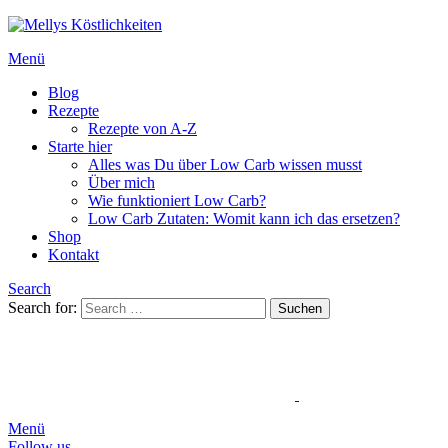
Menü
Blog
Rezepte
Rezepte von A-Z
Starte hier
Alles was Du über Low Carb wissen musst
Über mich
Wie funktioniert Low Carb?
Low Carb Zutaten: Womit kann ich das ersetzen?
Shop
Kontakt
Search
Search for:
Suchen
Menü
Follow us