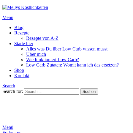
Menü
Blog
Rezepte
Rezepte von A-Z
Starte hier
Alles was Du über Low Carb wissen musst
Über mich
Wie funktioniert Low Carb?
Low Carb Zutaten: Womit kann ich das ersetzen?
Shop
Kontakt
Search
Search for:
Suchen
Menü
Follow us