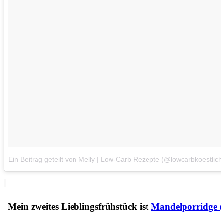
Ein Beitrag geteilt von Melly | Low-Carb Rezepte (@lowcarbkoestlich
Mein zweites Lieblingsfrühstück ist
Mandelporridge 