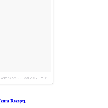
keiten)
am
22. Mai 2017 um 1:43 Uhr
(zum Rezept)
.